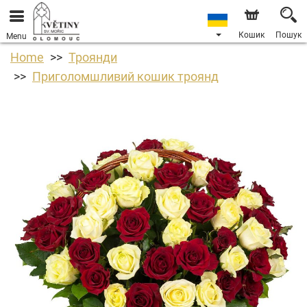
Кошик
Пошук
Menu
Home
Троянди
Приголомшливий кошик троянд