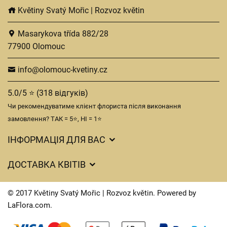
Květiny Svatý Mořic | Rozvoz květin
Masarykova třída 882/28
77900 Olomouc
info@olomouc-kvetiny.cz
5.0/5 ⭐ (318 відгуків)
Чи рекомендуватиме клієнт флориста після виконання
замовлення? ТАК = 5⭐, НІ = 1⭐
ІНФОРМАЦІЯ ДЛЯ ВАС
Загальні умови ведення господарської діяльності
ДОСТАВКА КВІТІВ
Захист персональних даних
Вартість доставки
Час доставки квітів – огляд можливостей
© 2017 Květiny Svatý Mořic | Rozvoz květin. Powered by
Куди ми доставляємо квіти
LaFlora.com
.
Файли cookie