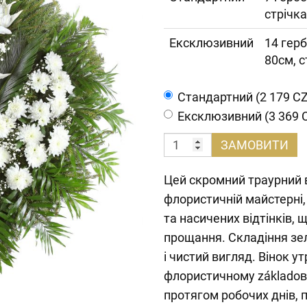
стрічка
Ексклюзивний
14 герб
80см, с
Cтандартний (2 179 C
Ексклюзивний (3 369 
ЗАМОВИТИ
Цей скромний траурний 
флористичній майстерні,
та насичених відтінків, 
прощання. Складіння зел
і чистий вигляд. Вінок 
флористичному základов
протягом робочих днів, 