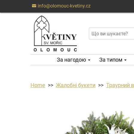
info@olomouc-kvetiny.cz
За нагодою
За типом
Home
Жалобні букети
Траурний ві