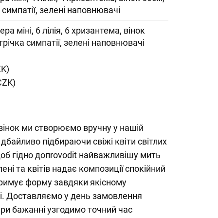
 симпатії, зелені наповнювачі
ера міні, 6 лілія, 6 хризантема, вінок
трічка симпатії, зелені наповнювачі
ZK)
CZK)
вінок ми створюємо вручну у нашій
 дбайливо підбираючи свіжі квіти світлих
щоб гідно допrovodit найважливішу мить
ені та квітів надає композиції спокійний
утримує форму завдяки якісному
і. Доставляємо у день замовлення
при бажанні узгодимо точний час