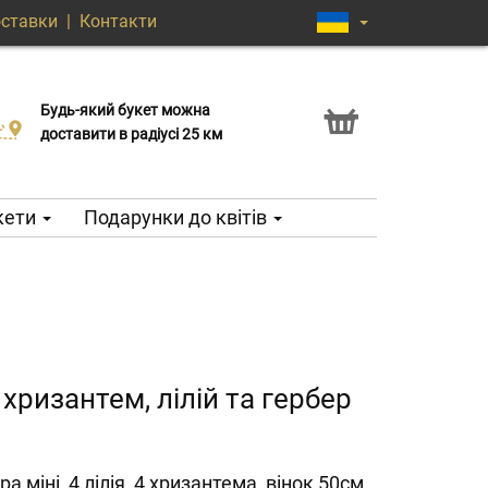
оставки
|
Контакти
Будь-який букет можна
Послуга Click & Collect
доставити в радіусі 25 км
кети
Подарунки до квітів
 хризантем, лілій та гербер
ра міні, 4 лілія, 4 хризантема, вінок 50см,