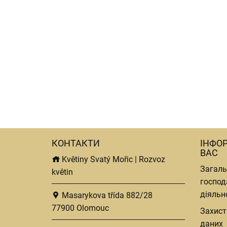
КОНТАКТИ
ІНФО
ВАС
Květiny Svatý Mořic | Rozvoz
Загаль
květin
господ
діяльн
Masarykova třída 882/28
77900 Olomouc
Захист
даних