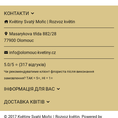
КОНТАКТИ
Květiny Svatý Mořic | Rozvoz květin
Masarykova třída 882/28
77900 Olomouc
info@olomouc-kvetiny.cz
5.0/5 ⭐ (317 відгуків)
Чи рекомендуватиме клієнт флориста після виконання
замовлення? ТАК = 5⭐, НІ = 1⭐
ІНФОРМАЦІЯ ДЛЯ ВАС
Загальні умови ведення господарської діяльності
ДОСТАВКА КВІТІВ
Захист персональних даних
Вартість доставки
Час доставки квітів – огляд можливостей
© 2017 Květiny Svatý Mořic | Rozvoz květin. Powered by