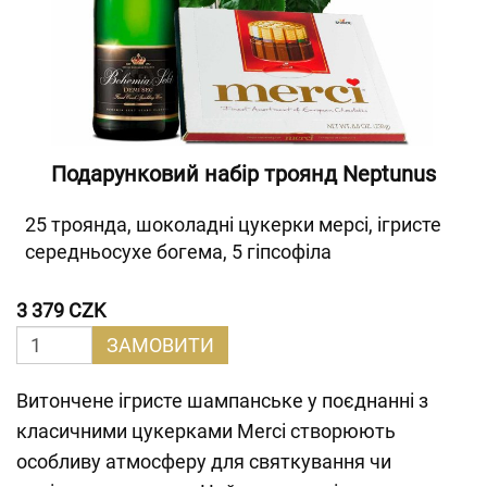
Подарунковий набір троянд Neptunus
25 троянда, шоколадні цукерки мерсі, ігристе
середньосухе богема, 5 гіпсофіла
3 379 CZK
ЗАМОВИТИ
Витончене ігристе шампанське у поєднанні з
класичними цукерками Merci створюють
особливу атмосферу для святкування чи