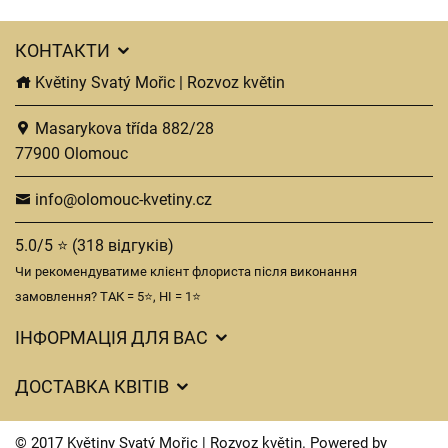
КОНТАКТИ
Květiny Svatý Mořic | Rozvoz květin
Masarykova třída 882/28
77900 Olomouc
info@olomouc-kvetiny.cz
5.0/5 ⭐ (318 відгуків)
Чи рекомендуватиме клієнт флориста після виконання
замовлення? ТАК = 5⭐, НІ = 1⭐
ІНФОРМАЦІЯ ДЛЯ ВАС
Загальні умови ведення господарської діяльності
ДОСТАВКА КВІТІВ
Захист персональних даних
Вартість доставки
Час доставки квітів – огляд можливостей
© 2017 Květiny Svatý Mořic | Rozvoz květin. Powered by