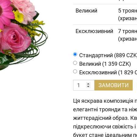
Великий
5 троян
(хриза
Ексклюзивний
7 троян
(хриза
Cтандартний (889 CZK
Великий (1 359 CZK)
Ексклюзивний (1 829 
ЗАМОВИТИ
Ця яскрава композиція п
елегантні троянди та ні
життєрадісний образ. Кв
підкреслюючи свіжість і
букет стане ідеальним 