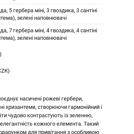
да, 5 гербера міні, 3 гвоздика, 3 сантіні
нтема), зелені наповнювачі
да, 7 гербера міні, 4 гвоздика, 4 сантіні
нтема), зелені наповнювачі
)
CZK)
оєднує насичені рожеві гербери,
жні хризантеми, створюючи гармонійний і
іти чудово контрастують із зеленню,
 елегантність кожного елемента. Такий
подарунком для привітання з особливою