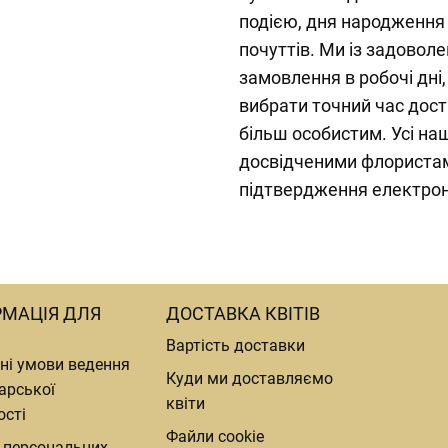
подією, дня народження
почуттів. Ми із задовол
замовлення в робочі дні
вибрати точний час дос
більш особистим. Усі на
досвідченими флористам
підтвердження електро
РМАЦІЯ ДЛЯ
ДОСТАВКА КВІТІВ
Вартість доставки
ні умови ведення
Куди ми доставляємо
арської
квіти
ості
Файли cookie
 персональних