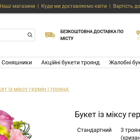
Наші магазини
|
Куди ми доставляємо квіти
|
Вартість д
БЕЗКОШТОВНА ДОСТАВКА ПО
Виберіть дату доставки
Доставка в той же день доступна
МІСТУ
Соняшники
Акційні букети троянд
Жалобні бу
ет із міксу гермін і троянд
Букет із міксу ге
Cтандартний
3 троян
(хриза