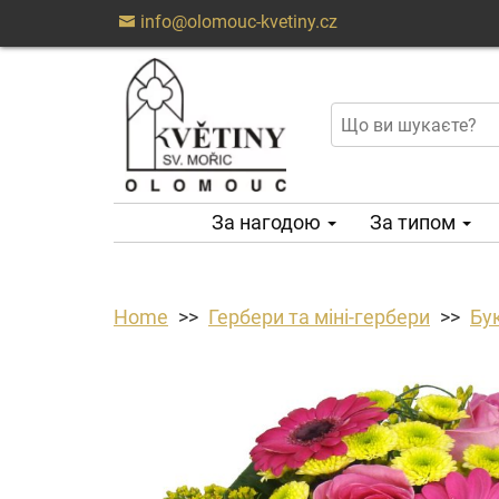
info@olomouc-kvetiny.cz
За нагодою
За типом
Home
Гербери та міні-гербери
Бук