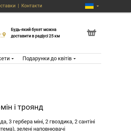
оставки
|
Контакти
Будь-який букет можна
Послуга Click & Collect
доставити в радіусі 25 км
кети
Подарунки до квітів
рмін і троянд
да, 3 гербера міні, 2 гвоздика, 2 сантіні
нтема), зелені наповнювачі