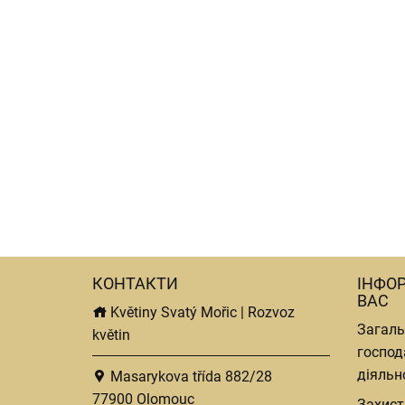
КОНТАКТИ
ІНФО
ВАС
Květiny Svatý Mořic | Rozvoz
Загаль
květin
господ
діяльн
Masarykova třída 882/28
77900 Olomouc
Захист