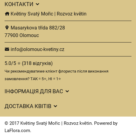
КОНТАКТИ
Květiny Svatý Mořic | Rozvoz květin
Masarykova třída 882/28
77900 Olomouc
info@olomouc-kvetiny.cz
5.0/5 ⭐ (318 відгуків)
Чи рекомендуватиме клієнт флориста після виконання
замовлення? ТАК = 5⭐, НІ = 1⭐
ІНФОРМАЦІЯ ДЛЯ ВАС
Загальні умови ведення господарської діяльності
ДОСТАВКА КВІТІВ
Захист персональних даних
Вартість доставки
Час доставки квітів – огляд можливостей
© 2017 Květiny Svatý Mořic | Rozvoz květin. Powered by
Куди ми доставляємо квіти
LaFlora.com
.
Файли cookie