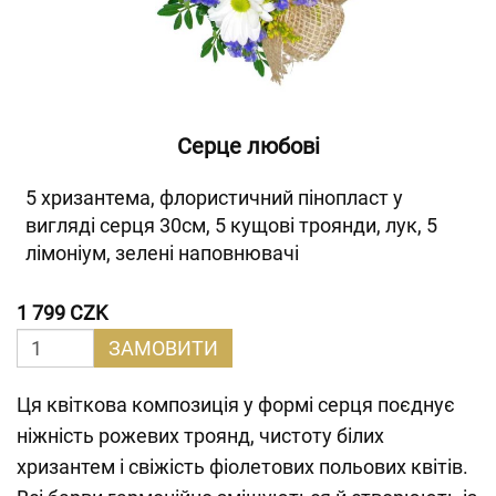
Серце любові
5 хризантема, флористичний пінопласт у
вигляді серця 30см, 5 кущові троянди, лук, 5
лімоніум, зелені наповнювачі
1 799 CZK
ЗАМОВИТИ
Ця квіткова композиція у формі серця поєднує
ніжність рожевих троянд, чистоту білих
хризантем і свіжість фіолетових польових квітів.