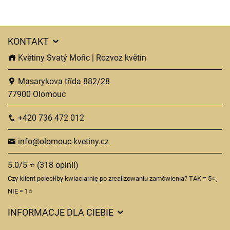
KONTAKT
Květiny Svatý Mořic | Rozvoz květin
Masarykova třída 882/28
77900 Olomouc
+420 736 472 012
info@olomouc-kvetiny.cz
5.0/5 ⭐ (318 opinii)
Czy klient poleciłby kwiaciarnię po zrealizowaniu zamówienia? TAK = 5⭐,
NIE = 1⭐
INFORMACJE DLA CIEBIE
Regulamin sklepu internetowego