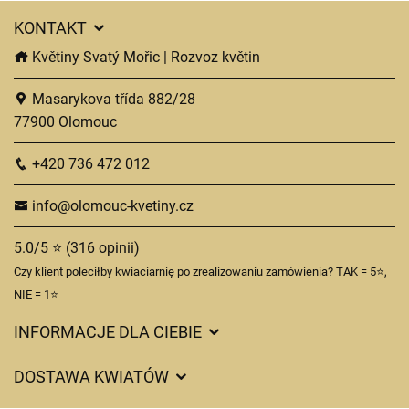
KONTAKT
Květiny Svatý Mořic | Rozvoz květin
Masarykova třída 882/28
77900 Olomouc
+420 736 472 012
info@olomouc-kvetiny.cz
5.0/5 ⭐ (316 opinii)
Czy klient poleciłby kwiaciarnię po zrealizowaniu zamówienia? TAK = 5⭐,
NIE = 1⭐
INFORMACJE DLA CIEBIE
Regulamin sklepu internetowego
DOSTAWA KWIATÓW
Ochrona danych osobowych
Opłaty za dostawę