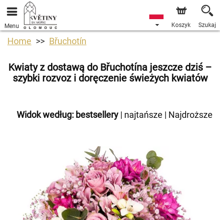
Koszyk
Szukaj
Menu
Home
Břuchotín
Kwiaty z dostawą do Břuchotína jeszcze dziś –
szybki rozvoz i doręczenie świeżych kwiatów
Widok według:
bestsellery
|
najtańsze
|
Najdroższe