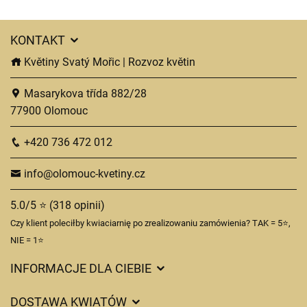
KONTAKT
Květiny Svatý Mořic | Rozvoz květin
Masarykova třída 882/28
77900 Olomouc
+420 736 472 012
info@olomouc-kvetiny.cz
5.0/5 ⭐ (318 opinii)
Czy klient poleciłby kwiaciarnię po zrealizowaniu zamówienia? TAK = 5⭐,
NIE = 1⭐
INFORMACJE DLA CIEBIE
Regulamin sklepu internetowego
DOSTAWA KWIATÓW