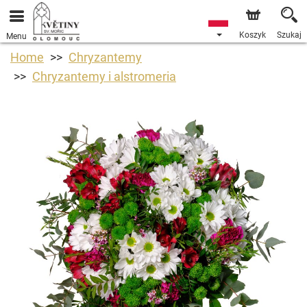
Koszyk
Szukaj
Menu
Home
Chryzantemy
Chryzantemy i alstromeria