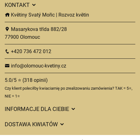
KONTAKT
Květiny Svatý Mořic | Rozvoz květin
Masarykova třída 882/28
77900 Olomouc
+420 736 472 012
info@olomouc-kvetiny.cz
5.0/5 ⭐ (318 opinii)
Czy klient poleciłby kwiaciarnię po zrealizowaniu zamówienia? TAK = 5⭐,
NIE = 1⭐
INFORMACJE DLA CIEBIE
Regulamin sklepu internetowego
DOSTAWA KWIATÓW
Ochrona danych osobowych
Opłaty za dostawę
Czasy dostawy kwiatów – przegląd możliwości