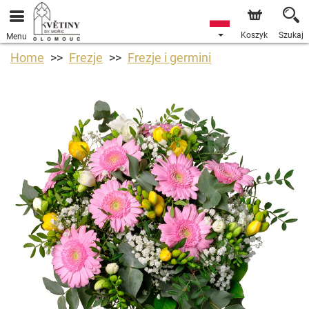
Koszyk
Szukaj
Menu
Home
Frezje
Frezje i germini