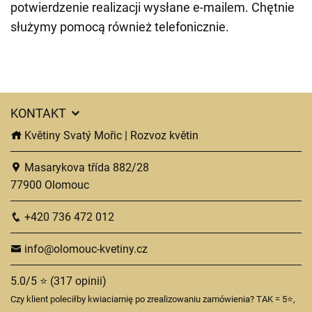
potwierdzenie realizacji wysłane e-mailem. Chętnie
służymy pomocą również telefonicznie.
KONTAKT
Květiny Svatý Mořic | Rozvoz květin
Masarykova třída 882/28
77900 Olomouc
+420 736 472 012
info@olomouc-kvetiny.cz
5.0/5 ⭐ (317 opinii)
Czy klient poleciłby kwiaciarnię po zrealizowaniu zamówienia? TAK = 5⭐,