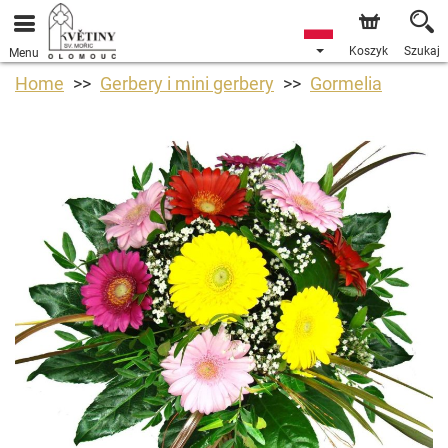
Koszyk
Szukaj
Menu
Home
Gerbery i mini gerbery
Gormelia