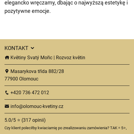
elegancko wręczamy, dbając o najwyższą estetykę i
pozytywne emocje.
KONTAKT
Květiny Svatý Mořic | Rozvoz květin
Masarykova třída 882/28
77900 Olomouc
+420 736 472 012
info@olomouc-kvetiny.cz
5.0/5 ⭐ (317 opinii)
Czy klient poleciłby kwiaciarnię po zrealizowaniu zamówienia? TAK = 5⭐,